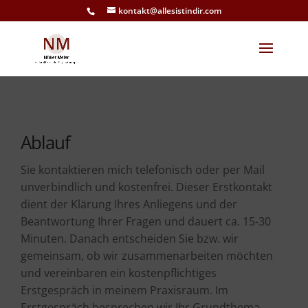
kontakt@allesistindir.com
​Ablauf
Sie kontaktieren mich telefonisch oder per Mail
unverbindlich und kostenfrei. Dieser Erstkontakt
dient der Klärung Ihres Anliegens und der
Beantwortung Ihrer Fragen und dauert ca. 15-30
Minuten. Danach entscheiden Sie bzw. wir
gemeinsam, ob wir zusammenarbeiten möchten
und vereinbaren ein kostenpflichtiges
Erstgespräch in meinem Praxisraum. Im
Erstgespräch besprechen wir Ihr Grundthema,