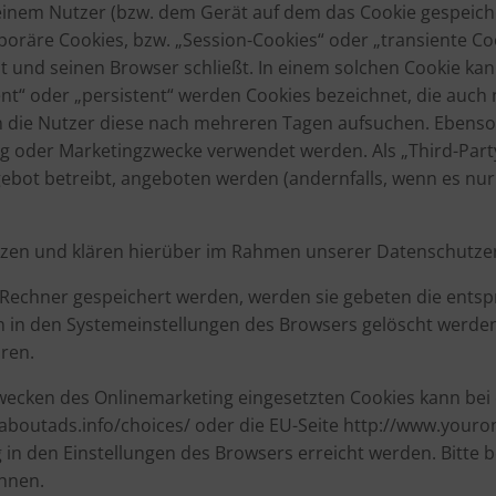
 einem Nutzer (bzw. dem Gerät auf dem das Cookie gespeic
oräre Cookies, bzw. „Session-Cookies“ oder „transiente Co
 und seinen Browser schließt. In einem solchen Cookie kan
nt“ oder „persistent“ werden Cookies bezeichnet, die auch
nn die Nutzer diese nach mehreren Tagen aufsuchen. Ebenso
g oder Marketingzwecke verwendet werden. Als „Third-Part
ebot betreibt, angeboten werden (andernfalls, wenn es nur 
zen und klären hierüber im Rahmen unserer Datenschutzer
m Rechner gespeichert werden, werden sie gebeten die ents
n in den Systemeinstellungen des Browsers gelöscht werden
ren.
ecken des Onlinemarketing eingesetzten Cookies kann bei ei
.aboutads.info/choices/ oder die EU-Seite http://www.your
in den Einstellungen des Browsers erreicht werden. Bitte b
nnen.