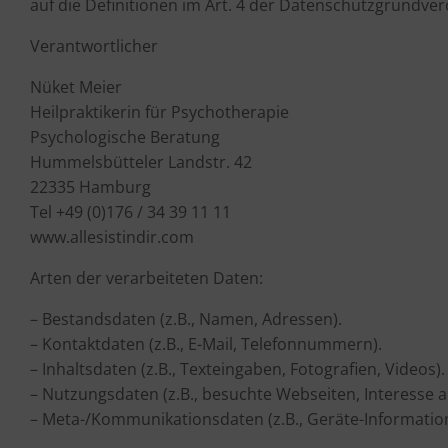
auf die Definitionen im Art. 4 der Datenschutzgrundv
Verantwortlicher
Nüket Meier
Heilpraktikerin für Psychotherapie
Psychologische Beratung
Hummelsbütteler Landstr. 42
22335 Hamburg
Tel +49 (0)176 / 34 39 11 11
www.allesistindir.com
Arten der verarbeiteten Daten:
– Bestandsdaten (z.B., Namen, Adressen).
– Kontaktdaten (z.B., E-Mail, Telefonnummern).
– Inhaltsdaten (z.B., Texteingaben, Fotografien, Videos).
– Nutzungsdaten (z.B., besuchte Webseiten, Interesse an
– Meta-/Kommunikationsdaten (z.B., Geräte-Information